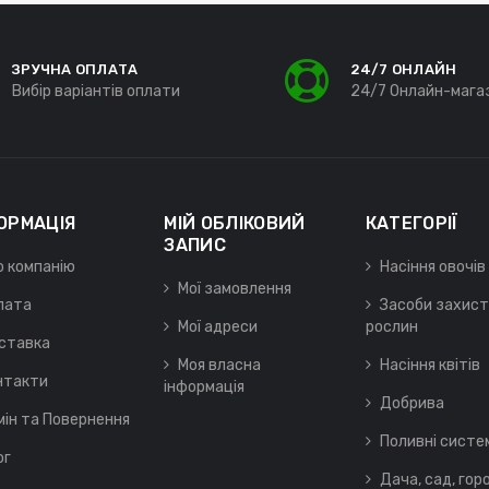
ЗРУЧНА ОПЛАТА
24/7 ОНЛАЙН
Вибір варіантів оплати
24/7 Онлайн-мага
ОРМАЦІЯ
МІЙ ОБЛІКОВИЙ
КАТЕГОРІЇ
ЗАПИС
о компанію
Насіння овочів
Мої замовлення
лата
Засоби захист
Мої адреси
рослин
ставка
Моя власна
Насіння квітів
нтакти
інформація
Добрива
мін та Повернення
Поливні систе
ог
Дача, сад, гор