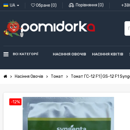
Порівняння
(
0
)
UA
Обране
(
0
)
+380
ВСІ КАТЕГОРІЇ
НАСІННЯ ОВОЧІВ
НАСІННЯ КВІТІВ
Насіння Овочів
Томат
Томат ГС-12 F1 | GS-12 F1 Syn
chevron_right
chevron_right
chevron_right
-12%