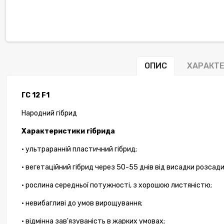
ОПИС
ХАРАКТ
ГС 12 F1
Народний гібрид
Характеристики гібрида
• ультраранній пластичний гібрид;
• вегетаційний гібрид через 50-55 днів від висадки розсади
• рослина середньої потужності, з хорошою листяністю;
• невибагливі до умов вирощування;
• відмінна зав'язуваність в жарких умовах;