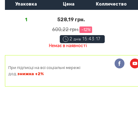
Упаковка
Цена
Колличество
528,19 грн.
1
600,22 грн.
-12%
2
15:43:16
днів
Немає в наявності
При підписці на всі соціальні мережі
дод.
знижка +2%