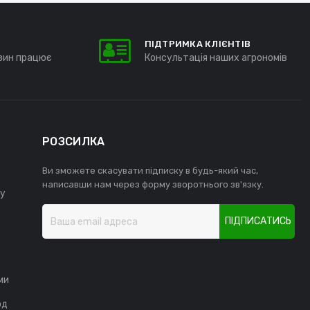
ПІДТРИМКА КЛІЄНТІВ
зин працює
Консультація наших агрономів
РОЗСИЛКА
Ви зможете скасувати підписку в будь-який час,
написавши нам через форму зворотнього зв'язку.
у
ПІДПИСАТИСЬ
ми
од