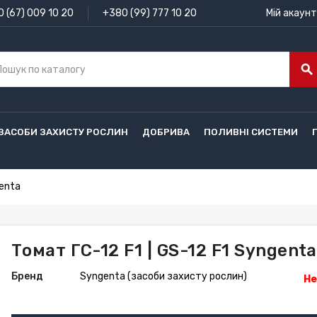
 (67) 009 10 20
+380 (99) 777 10 20
Мій акаунт
search
ЗАСОБИ ЗАХИСТУ РОСЛИН
ДОБРИВА
ПОЛИВНІ СИСТЕМИ
genta
Томат ГС-12 F1 | GS-12 F1 Syngenta
Бренд
Syngenta (засоби захисту рослин)
Не