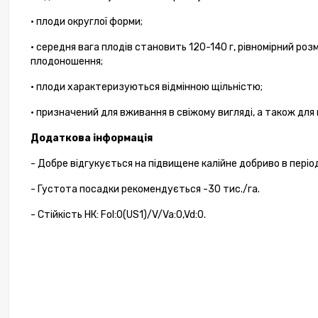
• плоди округлої форми;
• середня вага плодів становить 120-140 г, рівномірний роз
плодоношення;
• плоди характеризуються відмінною щільністю;
• призначений для вживання в свіжому вигляді, а також для
Додаткова
інформація
- Добре відгукується на підвищене калійне добриво в періо
- Густота посадки рекомендується -30 тис./га.
- Стійкість HК: Fol:0(US1)/V/Va:0,Vd:0.