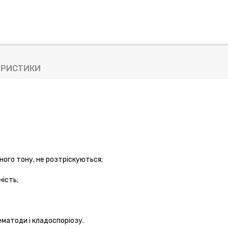
ЕРИСТИКИ
;
оного тону, не розтріскуються;
ність;
нематоди і кладоспоріозу.