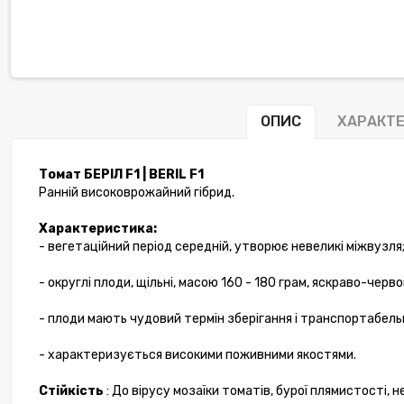
ОПИС
ХАРАКТ
Томат БЕРІЛ F1 | BERIL F1
Ранній високоврожайний гібрид.
Характеристика:
- вегетаційний період середній, утворює невеликі міжвузля
- округлі плоди, щільні, масою 160 - 180 грам, яскраво-черв
- плоди мають чудовий термін зберігання і транспортабель
- характеризується високими поживними якостями.
Стійкість
: До вірусу мозаїки томатів, бурої плямистості, 