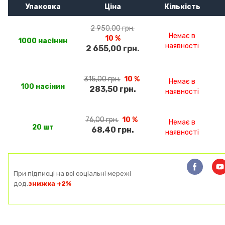
Упаковка
Ціна
Кількість
2 950,00 грн.
Немає в
10 %
1000 насінин
наявності
2 655,00 грн.
315,00 грн.
10 %
Немає в
100 насінин
283,50 грн.
наявності
76,00 грн.
10 %
Немає в
20 шт
68,40 грн.
наявності
При підписці на всі соціальні мережі
дод.
знижка +2%