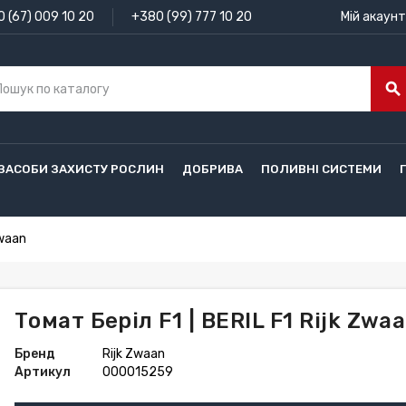
 (67) 009 10 20
+380 (99) 777 10 20
Мій акаунт
search
ЗАСОБИ ЗАХИСТУ РОСЛИН
ДОБРИВА
ПОЛИВНІ СИСТЕМИ
Zwaan
Томат Беріл F1 | BERIL F1 Rijk Zwa
Бренд
Rijk Zwaan
Артикул
000015259