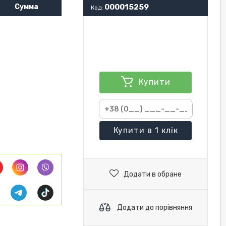
Сумма
000015259
Код:
Купити
Купити
в 1 клік
Додати в обране
Додати до порівняння