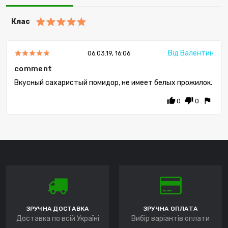
Клас
Від Валентин
06.03.19, 16:06
comment
Вкусный сахаристый помидор, не имеет белых прожилок.
thumb_up
thumb_down
flag
0
0
ЗРУЧНА ДОСТАВКА
ЗРУЧНА ОПЛАТА
Доставка по всій Україні
Вибір варіантів оплати