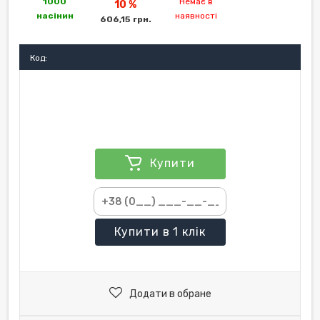
1000
Немає в
10 %
насінин
наявності
606,15 грн.
Код:
Купити
Купити
в 1 клік
Додати в обране