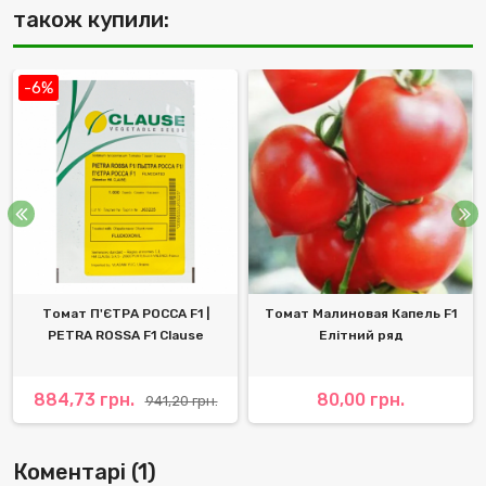
також купили:
-6%
Томат П'ЄТРА РОССА F1 |
Томат Малиновая Капель F1
PETRA ROSSA F1 Clause
Елітний ряд
884,73 грн.
80,00 грн.
941,20 грн.
Коментарі (1)