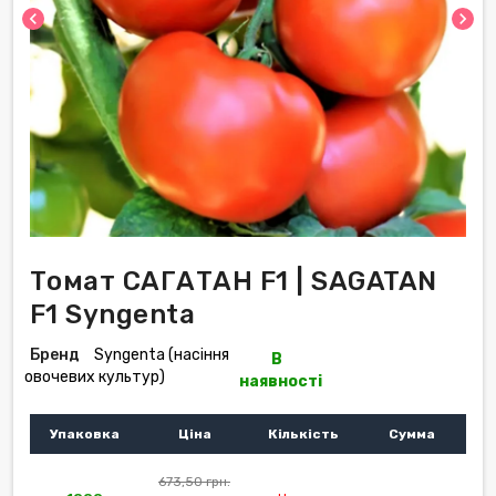
chevron_left
chevron_right
Томат САГАТАН F1 | SAGATAN
F1 Syngenta
Бренд
Syngenta (насіння
В
овочевих культур)
наявності
Упаковка
Ціна
Кількість
Сумма
673,50 грн.