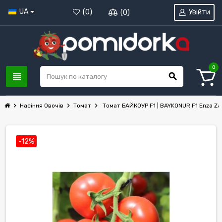
UA
Увійти
(
0
)
(
0
)
0
view_headline
search
chevron_right
chevron_right
chevron_right
Насіння Овочів
Томат
Томат БАЙКОУР F1 | BAYKONUR F1 Enza Z
-12%