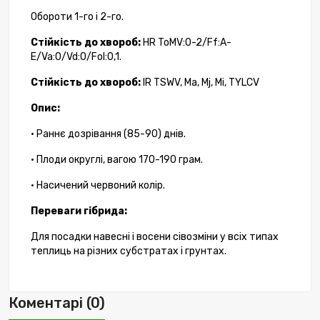
Обороти 1-го і 2-го.
Стійкість до хвороб:
HR ToMV:0-2/Ff:A-
E/Va:0/Vd:0/Fol:0,1.
Стійкість до хвороб:
IR TSWV, Ma, Mj, Mi, TYLCV
Опис
:
• Раннє дозрівання (85-90) днів.
• Плоди округлі, вагою 170-190 грам.
• Насичений червоний колір.
Переваги гібрида:
Для посадки навесні і восени сівозміни у всіх типах
теплиць на різних субстратах і грунтах.
Коментарі (0)