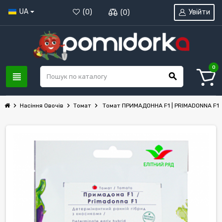
UA
Увійти
(
0
)
(
0
)
0
view_headline
search
chevron_right
chevron_right
chevron_right
Насіння Овочів
Томат
Томат ПРИМАДОННА F1 | PRIMADONNA F1 