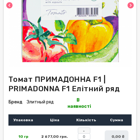
chevron_left
chevron_right
Томат ПРИМАДОННА F1 |
PRIMADONNA F1 Елітний ряд
В
Бренд
Элитный ряд
наявності
Упаковка
Ціна
Кількість
Сумма
-
10 гр
2 677,00 грн.
0,00 ₴