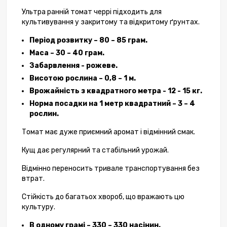
Ультра ранній томат черрі підходить для
культивування у закритому та відкритому ґрунтах.
Період розвитку – 80 – 85 грам.
Маса – 30 – 40 грам.
Забарвлення - рожеве.
Висотою рослина – 0,8 – 1 м.
Врожайність з квадратного метра - 12 - 15 кг.
Норма посадки на 1 метр квадратний – 3 – 4
рослин.
Томат має дуже приємний аромат і відмінний смак.
Кущ дає регулярний та стабільний урожай.
Відмінно переносить тривале транспортування без
втрат.
Стійкість до багатьох хвороб, що вражають цю
культуру.
В одному грамі – 330 – 330 насінин.