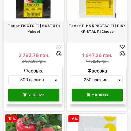
Томат ГЮСТО F1 | GUSTO F1
Томат ПІНК КРИСТАЛ F1 | PINK
Yuksel
KRISTAL F1 Clause
2 783,78 грн.
1 647,26 грн.
3 093,09 грн.
1 752,40 грн.
Фасовка
Фасовка
У КОШИК
У КОШИК


-10%
-6%