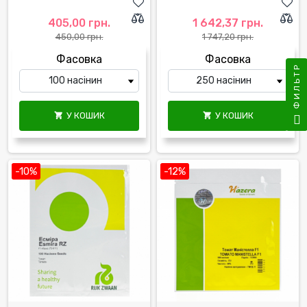
405,00 грн.
1 642,37 грн.
450,00 грн.
1 747,20 грн.
Фасовка
Фасовка
ФИЛЬТР
У КОШИК
У КОШИК


-10%
-12%