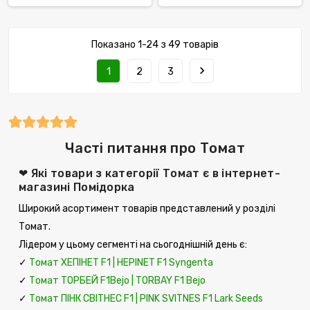
Показано 1-24 з 49 товарів
navigate_next
1
2
3
Часті питання про Томат
❤ Які товари з категорії Томат є в інтернет-
магазині Помідорка
Широкий асортимент товарів представлений у розділі
Томат.
Лідером у цьому сегменті на сьогоднішній день є:
✓
Томат ХЕПІНЕТ F1 | HЕPINET F1 Syngenta
✓
Томат ТОРБЕЙ F1Bejo | TORBAY F1 Bejo
✓
Томат ПІНК СВІТНЕС F1 | PINK SVITNES F1 Lark Seeds