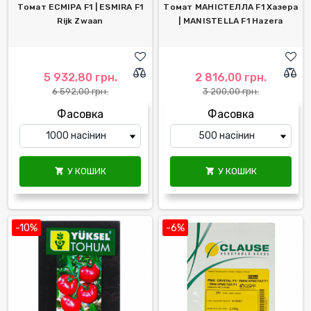
Томат ЕСМІРА F1 | ESMIRA F1
Томат МАНІСТЕЛЛА F1 Хазера
Rijk Zwaan
| MANISTELLA F1 Hazera
5 932,80 грн.
2 816,00 грн.
6 592,00 грн.
3 200,00 грн.
Фасовка
Фасовка
У КОШИК
У КОШИК


-10%
-6%