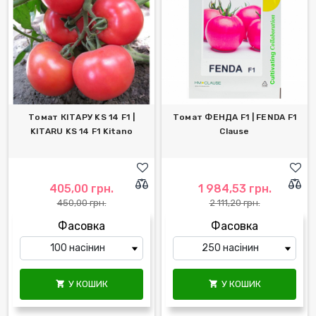
Томат КІТАРУ KS 14 F1 |
Томат ФЕНДА F1 | FENDA F1
KITARU KS 14 F1 Kitano
Clause
405,00 грн.
1 984,53 грн.
450,00 грн.
2 111,20 грн.
Фасовка
Фасовка
У КОШИК
У КОШИК

