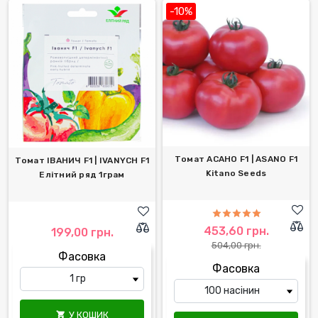
-10%
Томат АСАНО F1 | ASANO F1
Томат ІВАНИЧ F1 | IVANYCH F1
Kitano Seeds
Елітний ряд 1грам
453,60 грн.
199,00 грн.
504,00 грн.
Фасовка
Фасовка
У КОШИК
