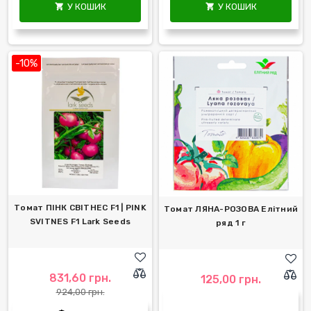
У КОШИК
У КОШИК


-10%
Томат ПІНК СВІТНЕС F1 | PINK
Томат ЛЯНА-РОЗОВА Елітний
SVITNES F1 Lark Seeds
ряд 1 г
831,60 грн.
125,00 грн.
924,00 грн.