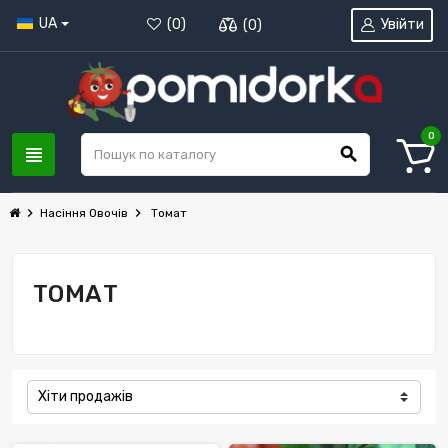
UA
Увійти
(
0
)
(
0
)
0
view_headline
search
chevron_right
chevron_right
Насіння Овочів
Томат
ТОМАТ
Хіти продажів