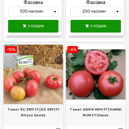
Фасовка
Фасовка
У КОШИК
У КОШИК


-10%
-6%
Томат KС 3811 F1 | KS 3811 F1
Томат ХАННІ МУН F1 | HANNI
Kitano Seeds
MUN F1 Clause