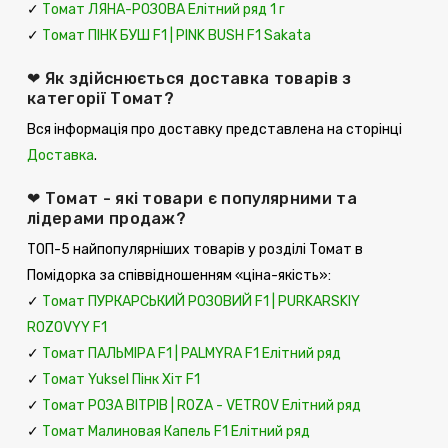
✓
Томат ЛЯНА-РОЗОВА Елітний ряд 1 г
✓
Томат ПІНК БУШ F1 | PINK BUSH F1 Sakata
❤ Як здійснюється доставка товарів з
категорії Томат?
Вся інформація про доставку представлена ​​на сторінці
Доставка
.
❤ Томат - які товари є популярними та
лідерами продаж?
ТОП-5 найпопулярніших товарів у розділі Томат в
Помідорка за співвідношенням «ціна-якість»:
✓
Томат ПУРКАРСЬКИЙ РОЗОВИЙ F1 | PURKARSKIY
ROZOVYY F1
✓
Томат ПАЛЬМІРА F1 | PALMYRA F1 Елітний ряд
✓
Томат Yuksel Пінк Хіт F1
✓
Томат РОЗА ВІТРІВ | ROZA - VETROV Елітний ряд
✓
Томат Малиновая Капель F1 Елітний ряд