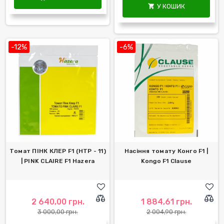
У КОШИК

-12%
-6%
Томат ПІНК КЛЕР F1 (HTP - 11)
Насіння томату Конго F1 |
| PINK CLAIRE F1 Hazera
Kongo F1 Clause
2 640,00 грн.
1 884,61 грн.
3 000,00 грн.
2 004,90 грн.