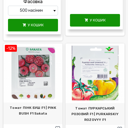
Фасовка
У КОШИК

У КОШИК

-12%
Томат ПІНК БУШ F1 | PINK
Томат ПУРКАРСЬКИЙ
BUSH F1 Sakata
РОЗОВИЙ F1 | PURKARSKIY
ROZOVYY F1