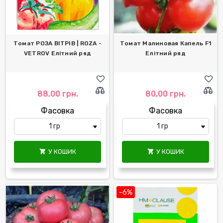
Томат РОЗА ВІТРІВ | ROZA -
Томат Малиновая Капель F1
VETROV Елітний ряд
Елітний ряд
88,00 грн.
80,00 грн.
Фасовка
Фасовка
У КОШИК
У КОШИК


-6%