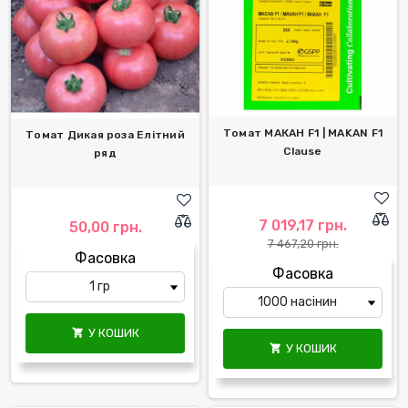
Томат МАКАН F1 | MAKAN F1
Томат Дикая роза Елітний
Clause
ряд
7 019,17 грн.
50,00 грн.
7 467,20 грн.
Фасовка
Фасовка
У КОШИК

У КОШИК
