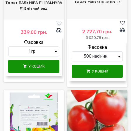
Томат Yuksel Пінк Хіт F1
Томат ПАЛЬМІРА F1 | PALMYRA
F1 Елітний ряд
2 727,70 грн.
339,00 грн.
3 030,78 грн.
Фасовка
Фасовка
У КОШИК

У КОШИК
