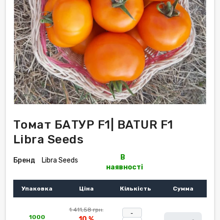
Томат БАТУР F1| BATUR F1
Libra Seeds
В
Бренд
Libra Seeds
наявності
Упаковка
Ціна
Кількість
Сумма
1 411,58 грн.
-
1000
10 %