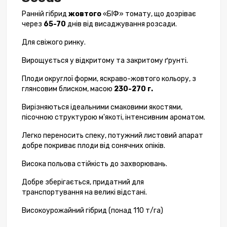
Ранній гібрид
жовтого
«БІФ» томату, що дозріває
через
65-70
днів від висаджування розсади.
Для свіжого ринку.
Вирощується у відкритому та закритому ґрунті.
Плоди округлої форми, яскраво-жовтого кольору, з
глянсовим блиском, масою
230-270 г.
Вирізняються ідеальними смаковими якостями,
пісочною структурою м'якоті, інтенсивним ароматом.
Легко переносить спеку, потужний листовий апарат
добре покриває плоди від сонячних опіків.
Висока польова стійкість до захворювань.
Добре зберігається, придатний для
транспортування на великі відстані.
Високоурожайний гібрид (понад 110 т/га)