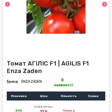
chevron_left
chevron_right
Томат АГІЛІС F1 | AGILIS F1
Enza Zaden
В
Бренд
ENZA ZADEN
наявності
Упаковка
Ціна
Кількість
Сумма
2 682,00 грн.
500
Немає в
12 %