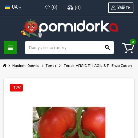
UA
Увійти
(
0
)
(
0
)
0
view_headline
search
chevron_right
chevron_right
chevron_right
Насіння Овочів
Томат
Томат АГІЛІС F1 | AGILIS F1 Enza Zaden
-12%