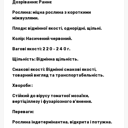
Дозрівання: Раннє
Рослина: міцна рослина з короткими
міжвузлями.
Плоди: відмінної якості, однорідні, щільні.
Колір: Насичений червоний.
Вагові якості: 2 2 0 - 2 4 0 г.
Щільність: Відмі
нна щільність.
Смакові якості: Відмінні смакові якості,
товарний вигляд та транспортабельність.
Хвороби :
Стійкий до вірусу томатної мозаїки,
вертіціллезу і фузаріозного в'янення.
Переваги:
Рослина індетермінантна, відкрита і потужна.