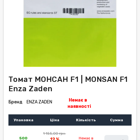
Томат МОНСАН F1 | MONSAN F1
Enza Zaden
Немає в
Бренд
ENZA ZADEN
наявності
Упаковка
Ціна
Кількість
Сумма
1 155,00 грн.
500
Немає в
12 %