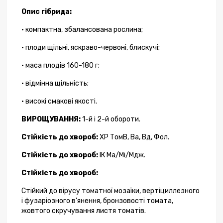
Опис гібрида
:
•
компактна, збалансована рослина;
• плоди щільні, яскраво-червоні, блискучі;
• маса плодів 160-180 г;
• відмінна щільність;
• високі смакові якості.
ВИРОЩУВАННЯ:
1-й і 2-й обороти.
Стійкість до хвороб:
ХР ТомВ, Ва, Вд, Фол.
Стійкість до хвороб:
ІК Ма/Мі/Мдж.
Стійкість до хвороб:
Стійкий до вірусу томатної мозаїки, вертіциллезного
і фузаріозного в'янення, бронзовості томата,
жовтого скручування листя томатів.