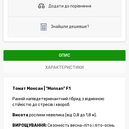
Додати до порівняння
Знайшли дешевше?
ОПИС
ХАРАКТЕРИСТИКИ
Томат Монсан | "Monsan" F1
Ранній напівдетермінантний гібрид з відмінною
стійкістю до стресів і хвороб.
Висота
рослини невелика (від 0,8 до 1,8 м).
ВИРОЩУВАННЯ:
Сезонність весна-літо і літо-осінь.