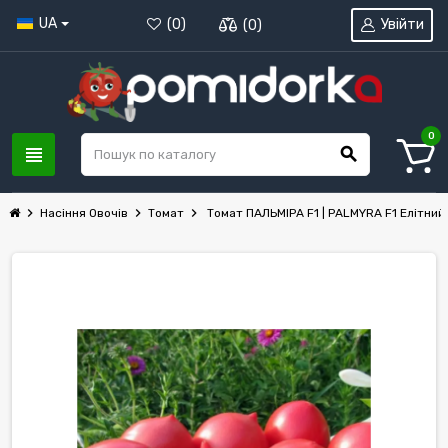
UA
Увійти
(
0
)
(
0
)
0
view_headline
search
chevron_right
chevron_right
chevron_right
Насіння Овочів
Томат
Томат ПАЛЬМІРА F1 | PALMYRA F1 Елітний