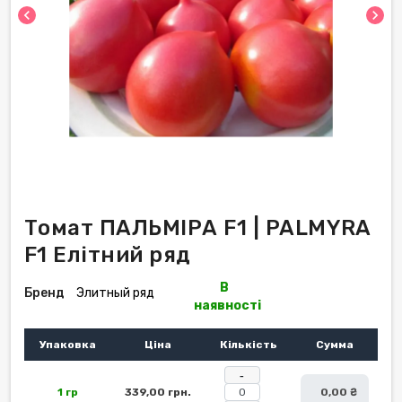
chevron_left
chevron_right
Томат ПАЛЬМІРА F1 | PALMYRA
F1 Елітний ряд
В
Бренд
Элитный ряд
наявності
Упаковка
Ціна
Кількість
Сумма
-
1 гр
339,00 грн.
0,00 ₴