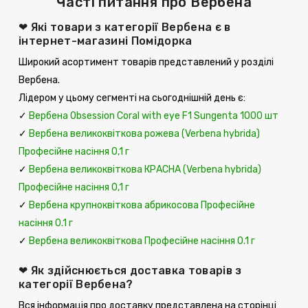
Часті питання про Вербена
❤ Які товари з категорії Вербена є в
інтернет-магазині Помідорка
Широкий асортимент товарів представлений у розділі
Вербена.
Лідером у цьому сегменті на сьогоднішній день є:
✓
Вербена Obsession Coral with eye F1 Sungenta 1000 шт
✓
Вербена великоквіткова рожева (Verbena hybrida)
Професійне насіння 0,1 г
✓
Вербена великоквіткова КРАСНА (Verbena hybrida)
Професійне насіння 0,1 г
✓
Вербена крупноквіткова абрикосова Професійне
насіння 0.1 г
✓
Вербена великоквіткова Професійне насіння 0.1 г
❤ Як здійснюється доставка товарів з
категорії Вербена?
Вся інформація про доставку представлена ​​на сторінці