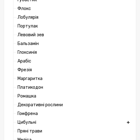
Флокс
Лобулярія
Портулак
Левовий зев
Бальзамін
Глоксинія
Арабіс
Фрезія
Маргаритка
Платикодон
Ромашка
Декоративні рослини
Гомфрена
Цибульні
Пряні трави
Меліса