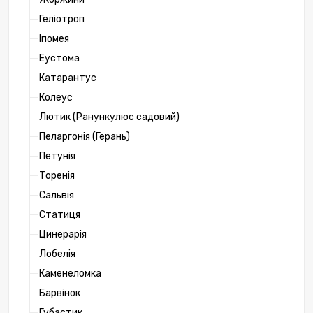
Геліотроп
Іпомея
Еустома
Катарантус
Колеус
Лютик (Ранункулюс садовий)
Пеларгонія (Герань)
Петунія
Торенія
Сальвія
Статиця
Цинерарія
Лобелія
Каменеломка
Барвінок
Губастик