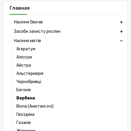
Главная
Насіння Овочів
Засоби захисту рослин
Насіння квітів
Агератум
Аліссум
Айстра
Альстермерія
Чорнобривці
Бегонія
Вербена
Віола (Анютині очі)
Гвоздика
Газанія
Жоржини