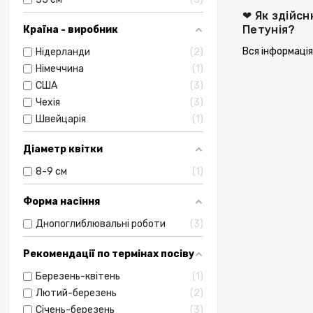
❤ Як здійсн
Петунія?
Країна - виробник
Вся інформація
Нідерланди
2
Німеччина
1
США
3
Чехія
3
Швейцарія
1
Діаметр квітки
8-9 см
1
Форма насіння
Днопоглиблювальні роботи
3
Рекомендації по термінах посіву
Березень-квітень
1
Лютий-березень
2
Січень-березень
3