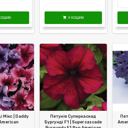
КОШИК
У КОШИК

і Мікс | Daddy
Петунія Суперкаскад
Пет
 American
Бургунді F1 | Superсascade
Amer
Burgundy F1 Pan American