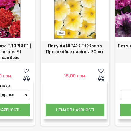
ва ГЛОРІЯ F1 |
Петунія МІРАЖ F1 Жовта
Петун
lorious F1
Професійне насіння 20 шт
icanSeed
0 грн.
15,00 грн.
овка
НАЯВНОСТІ
НЕМАЄ В НАЯВНОСТІ