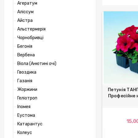
Агератум
Аліссум
Айстра
Альстермерія
Чорнобривці
Бегонія
Вербена
Віола (Анютині очі)
Гвоздика
Газанія
Жоржини
Петунія ТАН
Професійне 
Геліотроп
Іпомея
Еустома
15,0
Катарантус
Колеус