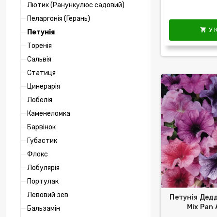
Лютик (Ранункулюс садовий)
Пеларгонія (Герань)
У 

Петунія
Торенія
Сальвія
Статиця
Цинерарія
Лобелія
Каменеломка
Барвінок
Губастик
Флокс
Лобулярія
Портулак
Левовий зев
Петунія Дедд
Mix Pan
Бальзамін