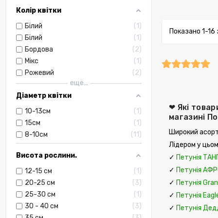
Колір квітки
Білий
1
Показано 1-16 
Білий
1
Бордова
2
Мікс
1
Рожевий
2
ещё...
Діаметр квітки
❤ Які товар
10-13см
1
магазині П
15см
1
Широкий асорт
8-10см
11
Лідером у цьом
Висота рослини.
✓
Петунія ТАН
✓
Петунія АФР
12-15 см
1
✓
Петунія Gran
20-25 см
3
25-30 см
1
✓
Петунія Eagl
30 - 40 см
3
✓
Петунія Дедд
35 см
3