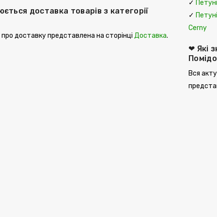
✓
Петуні
юється доставка товарів з категорії
✓
Петуні
Cerny
 про доставку представлена ​​на сторінці
Доставка
.
❤ Які 
Помід
Вся акту
представ