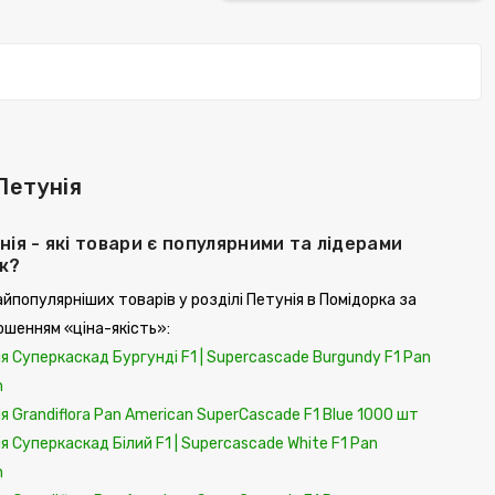
Петунія
нія - які товари є популярними та лідерами
ж?
йпопулярніших товарів у розділі Петунія в Помідорка за
ошенням «ціна-якість»:
я Суперкаскад Бургунді F1 | Superсascade Burgundy F1 Pan
n
я Grandiflora Pan American SuperCascade F1 Blue 1000 шт
я Суперкаскад Білий F1 | Superсascade White F1 Pan
n