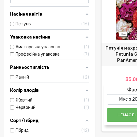
Насіння квітів
Петунія
16
Упаковка насіння
Аматорська упаковка
1
Петунія махро
Професійна упаковка
7
Petunia G
PanAmer
Ранньостиглість
Ранній
2
35,0
Фас
Колір плодів
Жовтий
1
Червоний
1
НЕМАЄ В 
Сорт/Гібрид
Гібрид
12