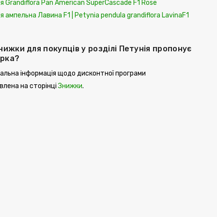
я Grandiflora Pan American SuperCascade F1 Rose
я ампельна Лавина F1 | Petynia pendula grandiflora LavinaF1
знижки для покупців у розділі Петунія пропонує
орка?
альна інформація щодо дисконтної програми
лена ​​на сторінці
Знижки
.