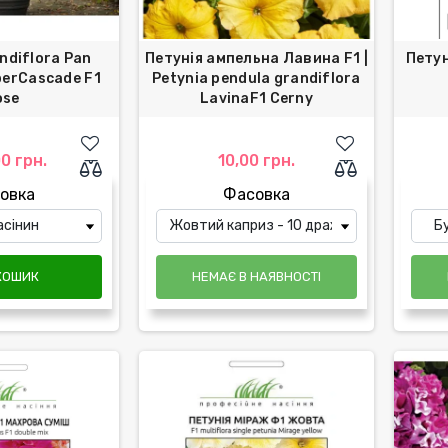
ndiflora Pan
Петунія ампельна Лавина F1 |
Петун
perCascade F1
Petynia pendula grandiflora
ose
LavinaF1 Cerny
0 грн.
10,00 грн.
овка
Фасовка
КОШИК
НЕМАЄ В НАЯВНОСТІ