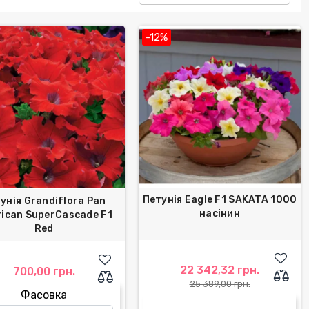
-12%
Петунія Eagle F1 SAKATA 1000
унія Grandiflora Pan
насінин
ican SuperCascade F1
Red
22 342,32 грн.
700,00 грн.
25 389,00 грн.
Фасовка