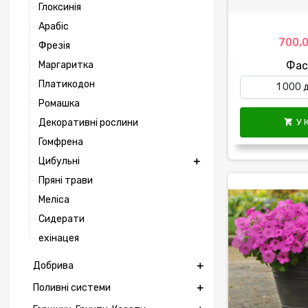
Глоксинія
Арабіс
700,0
Фрезія
Маргаритка
Фас
Платикодон
Ромашка
Декоративні рослини
У 

Гомфрена
Цибульні
Пряні трави
Меліса
Сидерати
ехінацея
Добрива
Поливні системи