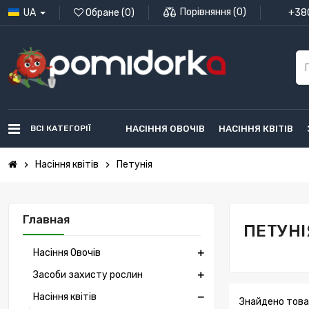
Порівняння
(
0
)
UA
Обране
(
0
)
+380
ВСІ КАТЕГОРІЇ
НАСІННЯ ОВОЧІВ
НАСІННЯ КВІТІВ
Насіння квітів
Петунія
chevron_right
chevron_right
Главная
ПЕТУНІ
Насіння Овочів
Засоби захисту рослин
Насіння квітів
Знайдено товар