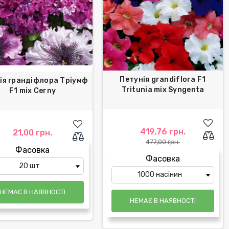
Петунія grandiflora F1
ія грандіфлора Тріумф
Tritunia mix Syngenta
F1 mix Cerny
419,76 грн.
21,00 грн.
477,00 грн.
Фасовка
Фасовка
НЕМАЄ В НАЯВНОСТІ
НЕМАЄ В НАЯВНОСТІ