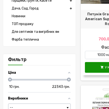
Горщики, Грунти, Касети
Дача, Сад, Город
Петунія Gra
Новинки
American Su
ТОП продажу
R
Для септиків та вигрібних ям
700,0
Фарба теплична
Фас
Фильтр
У 

Ціна
10
грн.
22343
грн.
Виробники