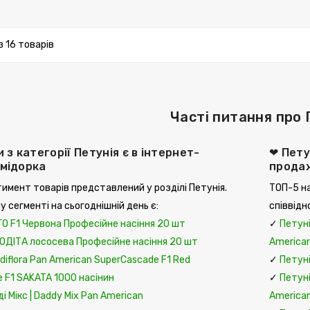
з 16 товарів
Часті питання про 
и з категорії Петунія є в інтернет-
❤ Пету
омідорка
прода
имент товарів представлений у розділі Петунія.
ТОП-5 на
у сегменті на сьогоднішній день є:
співвідн
ГО F1 Червона Професійне насіння 20 шт
✓
Петуні
ОДІТА лососева Професійне насіння 20 шт
America
diflora Pan American SuperCascade F1 Red
✓
Петуні
e F1 SAKATA 1000 насінин
✓
Петуні
і Мікс | Daddy Mix Pan American
America