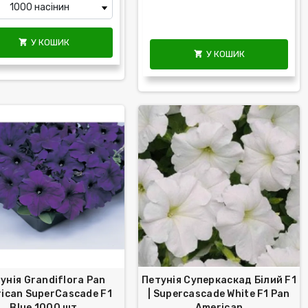
У КОШИК

У КОШИК

унія Grandiflora Pan
Петунія Суперкаскад Білий F1
ican SuperCascade F1
| Superсascade White F1 Pan
Blue 1000 шт
American