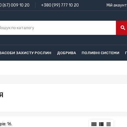
 (67) 009 10 20
+380 (99) 777 10 20
Мій акаунт
search
ЗАСОБИ ЗАХИСТУ РОСЛИН
ДОБРИВА
ПОЛИВНІ СИСТЕМИ
Я
view_comfy
view_list
view_headline
ів: 16.