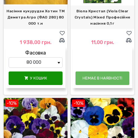
Насіння кукурудзи Хотин ТМ
Віола Кристал (Viola Clear
Деметра Агро (ФАО 280) 80
Crystals) Mixed Професійне
000 т.н
насіння 0,1 г
1 938,00 грн.
11,00 грн.
Фасовка
У КОШИК
НЕМАЄ В НАЯВНОСТІ

-10%
-10%