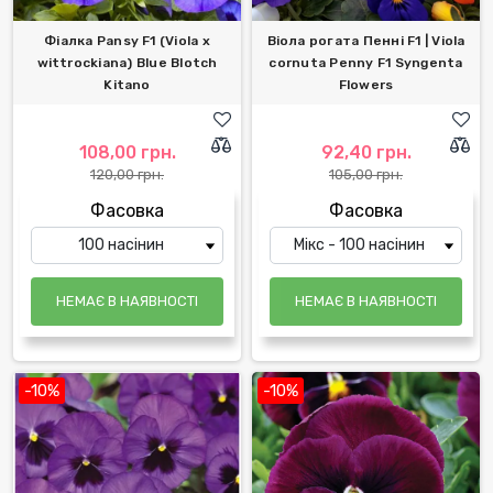
Фіалка Pansy F1 (Viola x
Віола рогата Пенні F1 | Viola
wittrockiana) Blue Blotch
cornuta Penny F1 Syngenta
Kitano
Flowers
108,00 грн.
92,40 грн.
120,00 грн.
105,00 грн.
Фасовка
Фасовка
НЕМАЄ В НАЯВНОСТІ
НЕМАЄ В НАЯВНОСТІ
-10%
-10%