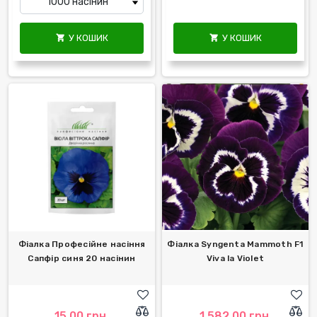
У КОШИК
У КОШИК


Фіалка Професійне насіння
Фіалка Syngenta Mammoth F1
Сапфір синя 20 насінин
Viva la Violet
15,00 грн.
1 582,00 грн.