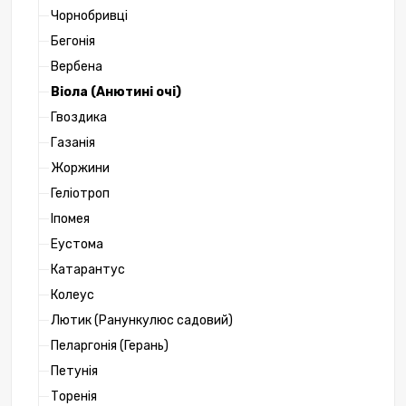
Чорнобривці
Бегонія
Вербена
Віола (Анютині очі)
Гвоздика
Газанія
Жоржини
Геліотроп
Іпомея
Еустома
Катарантус
Колеус
Лютик (Ранункулюс садовий)
Пеларгонія (Герань)
Петунія
Торенія