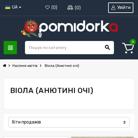
UA
Увійти
(
0
)
(
0
)
0
view_headline
search
chevron_right
chevron_right
Насіння квітів
Віола (Анютині очі)
ВІОЛА (АНЮТИНІ ОЧІ)
Хіти продажів