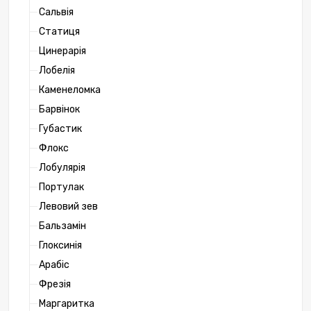
Сальвія
Статиця
Цинерарія
Лобелія
Каменеломка
Барвінок
Губастик
Флокс
Лобулярія
Портулак
Левовий зев
Бальзамін
Глоксинія
Арабіс
Фрезія
Маргаритка