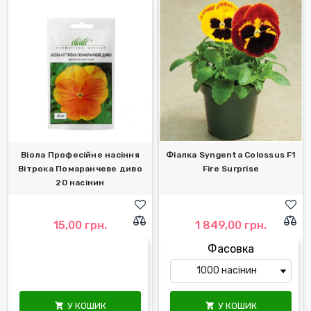
Віола Професійне насіння
Фіалка Syngenta Colossus F1
Вітрока Помаранчеве диво
Fire Surprise
20 насінин
15,00 грн.
1 849,00 грн.
Фасовка
У КОШИК
У КОШИК

