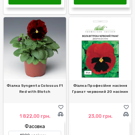
Фіалка Syngenta Colossus F1
Фіалка Професійне насіння
Red with Blotch
Гранат червоний 20 насінин
1 822,00 грн.
23,00 грн.
Фасовка