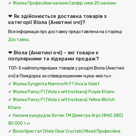
✓
Фіалка Професійне насіння Сапфір синя 20 насінин
❤ Як здійснюється доставка товарів з
категорії Віола (Анютині очі)?
Вся інформація про доставку представлена ​​на сторінці
Доставка
.
❤ Віола (Анютині очі) - які товари є
популярними та лідерами продаж?
ТОП-5 найпопулярніших товарів у розділі Віола (Анютині
очі) в Помідорка за співвідношенням «ціна-якість»:
✓
Фіалка Syngenta Mammoth F1 Viva la Violet
✓
Фіалка Pansy F1 (Viola x wittrockiana) Purple Kitano
✓
Фіалка Pansy F1 (Viola x wittrockiana) Yellow Blotch
Kitano
✓
Насіння кукурудзи Хотин ТМ Деметра Агро (ФАО 280)
80 000 т.н
✓
Віола Кристал (Viola Clear Crystals) Mixed Професійне