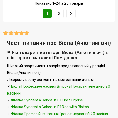
Показано 1-24 з 25 товарів
navigate_next
1
2
Часті питання про Віола (Анютині очі)
❤ Які товари з категорії Віола (Анютині очі) є
в інтернет-магазині Помідорка
Широкий асортимент товарів представлений у розділі
Віола (Анютині очі).
Лідером у цьому сегменті на сьогоднішній день є:
✓
Віола Професійне насіння Вітрока Помаранчеве диво 20
насінин
✓
Фіалка Syngenta Colossus F1 Fire Surprise
✓
Фіалка Syngenta Colossus F1 Red with Blotch
✓
Фіалка Професійне насіння Гранат червоний 20 насінин