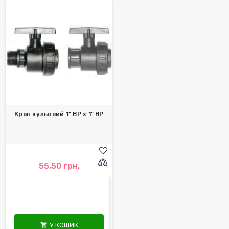
Кран кульовий 1" ВР х 1" ВР
55,50 грн.
У КОШИК
