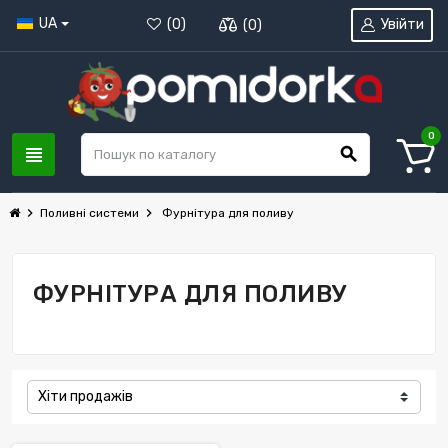
UA
Увійти
(
0
)
(
0
)
0
view_headline
search
chevron_right
chevron_right
Поливні системи
Фурнітура для поливу
ФУРНІТУРА ДЛЯ ПОЛИВУ
Хіти продажів