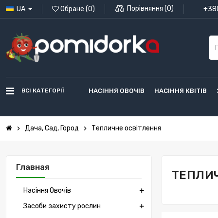
Порівняння
(
0
)
UA
Обране
(
0
)
+380
ВСІ КАТЕГОРІЇ
НАСІННЯ ОВОЧІВ
НАСІННЯ КВІТІВ
Дача, Сад, Город
Тепличне освітлення
chevron_right
chevron_right
Главная
ТЕПЛИ
Насіння Овочів
Засоби захисту рослин