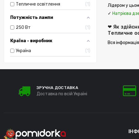
Тепличне освітлення
1
Лідером у цьом
✓
Натрієва дз
Потужність лампи
❤ Як здійсн
250 Вт
1
Тепличне о
Країна - виробник
Вся інформація
Україна
1
ЗРУЧНА ДОСТАВКА
Доставка по всій Україні
ІНФ