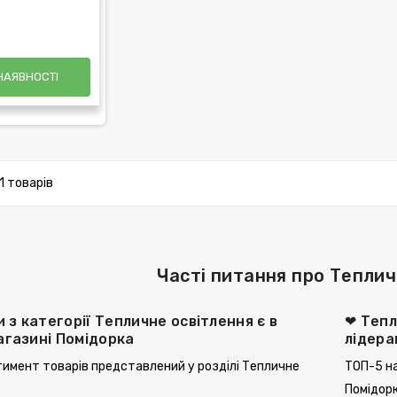
НАЯВНОСТІ
1 товарів
Часті питання про Теплич
и з категорії Тепличне освітлення є в
❤ Тепл
агазині Помідорка
лідер
имент товарів представлений у розділі Тепличне
ТОП-5 на
Помідорк