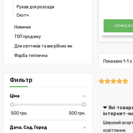
Рукав для розсади
Скотч
НЕМАЄ В 
Новинки
ТОП продажу
Для септиків та вигрібних ям
Фарба теплична
Показано 1-1 з 
Фильтр
Ціна
❤ Які товар
500
грн.
500
грн.
інтернет-м
Широкий асорт
Дача, Сад, Город
освітлення.