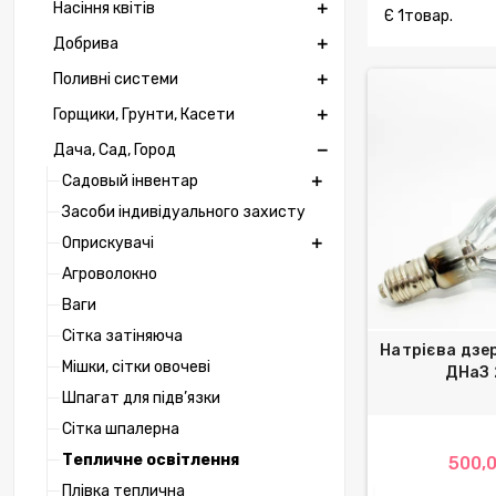
Насіння квітів
Є 1товар.
Добрива
Поливні системи
Горщики, Грунти, Касети
Дача, Сад, Город
Садовый інвентар
Засоби індивідуального захисту
Оприскувачі
Агроволокно
Ваги
Сітка затіняюча
Натрієва дзе
Мішки, сітки овочеві
ДНаЗ 
Шпагат для підв’язки
Сітка шпалерна
Тепличне освітлення
500,0
Плівка теплична