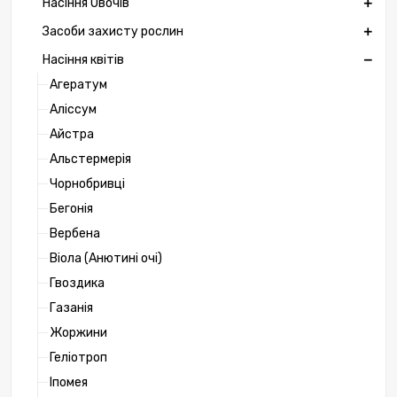
Насіння Овочів
Засоби захисту рослин
Насіння квітів
Агератум
Аліссум
Айстра
Альстермерія
Чорнобривці
Бегонія
Вербена
Віола (Анютині очі)
Гвоздика
Газанія
Жоржини
Геліотроп
Іпомея