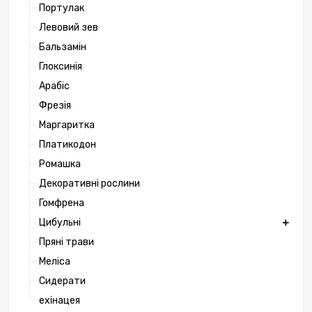
Портулак
Левовий зев
Бальзамін
Глоксинія
Арабіс
Фрезія
Маргаритка
Платикодон
Ромашка
Декоративні рослини
Гомфрена
Цибульні
Пряні трави
Меліса
Сидерати
ехінацея