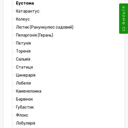
Еустома
ФИЛЬТР
Катарантус
Колеус
Лютик (Ранункулюс садовий)
Пеларгонія (Герань)
Петунія
Торенія
Сальвія
Статиця
Цинерарія
Лобелія
Каменеломка
Барвінок
Губастик
Флокс
Лобулярія