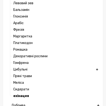
Левовий зев
Бальзамін
Глоксинія
Арабіс
Фрезія
Маргаритка
Платикодон
Ромашка
Декоративні рослини
Гомфрена
Цибульні
Пряні трави
Меліса
Сидерати
ехінацея
Добрива