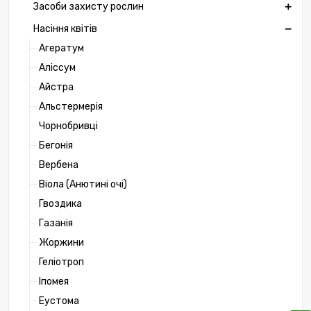
Засоби захисту рослин
Насіння квітів
Агератум
Аліссум
Айстра
Альстермерія
Чорнобривці
Бегонія
Вербена
Віола (Анютині очі)
Гвоздика
Газанія
Жоржини
Геліотроп
Іпомея
Еустома