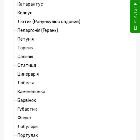
Катарантус
ФИЛЬТР
Колеус
Лютик (Ранункулюс садовий)
Пеларгонія (Герань)
Петунія
Торенія
Сальвія
Статиця
Цинерарія
Лобелія
Каменеломка
Барвінок
Губастик
Флокс
Лобулярія
Портулак