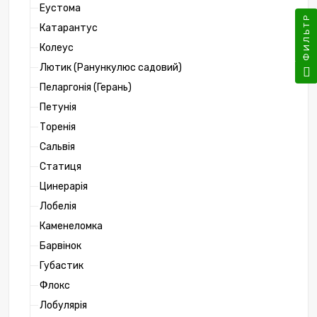
Еустома
ФИЛЬТР
Катарантус
Колеус
Лютик (Ранункулюс садовий)
Пеларгонія (Герань)
Петунія
Торенія
Сальвія
Статиця
Цинерарія
Лобелія
Каменеломка
Барвінок
Губастик
Флокс
Лобулярія