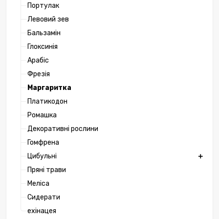
Портулак
Левовий зев
Бальзамін
Глоксинія
Арабіс
Фрезія
Маргаритка
Платикодон
Ромашка
Декоративні рослини
Гомфрена
Цибульні
Пряні трави
Меліса
Сидерати
ехінацея