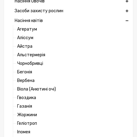
Насіння Овочів
Засоби захисту рослин
Насіння квітів
Агератум
Аліссум
Айстра
Альстермерія
Чорнобривці
Бегонія
Вербена
Віола (Анютині очі)
Гвоздика
Газанія
Жоржини
Геліотроп
Іпомея