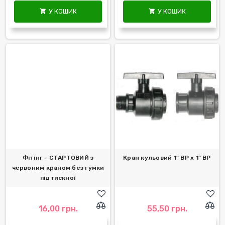
У КОШИК
У КОШИК


Фітінг - СТАРТОВИЙ з
Кран кульовий 1" ВР х 1" ВР
червоним краном без гумки
підтискної
16,00 грн.
55,50 грн.