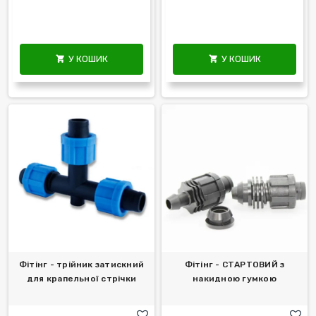
У КОШИК
У КОШИК


Фітінг - трійник затискний
Фітінг - СТАРТОВИЙ з
для крапельної стрічки
накидною гумкою