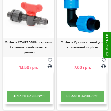
ФИЛЬТР
Фітінг - СТАРТОВИЙ з краном
Фітінг - Кут затискний для
і впаяною силіконовою
крапельної стрічки
гумкою
13,50 грн.
7,00 грн.
НЕМАЄ В НАЯВНОСТІ
НЕМАЄ В НАЯВНОСТІ