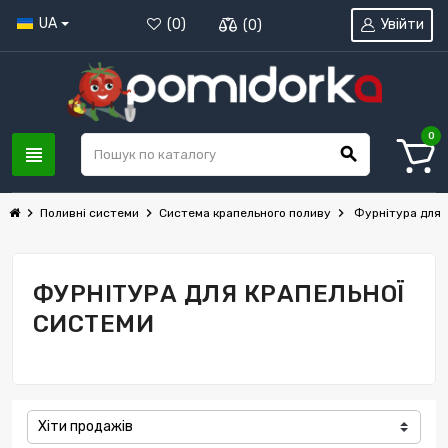
UA
Увійти
(
0
)
(
0
)
0
view_headline
search
chevron_right
chevron_right
chevron_right
Поливні системи
Система крапельного поливу
Фурнітура для 
ФУРНІТУРА ДЛЯ КРАПЕЛЬНОЇ
СИСТЕМИ
Хіти продажів