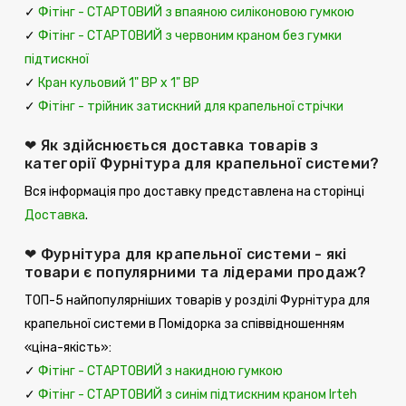
✓
Фітінг - СТАРТОВИЙ з впаяною силіконовою гумкою
✓
Фітінг - СТАРТОВИЙ з червоним краном без гумки
підтискної
✓
Кран кульовий 1" ВР х 1" ВР
✓
Фітінг - трійник затискний для крапельної стрічки
❤ Як здійснюється доставка товарів з
категорії Фурнітура для крапельної системи?
Вся інформація про доставку представлена ​​на сторінці
Доставка
.
❤ Фурнітура для крапельної системи - які
товари є популярними та лідерами продаж?
ТОП-5 найпопулярніших товарів у розділі Фурнітура для
крапельної системи в Помідорка за співвідношенням
«ціна-якість»:
✓
Фітінг - СТАРТОВИЙ з накидною гумкою
✓
Фітінг - СТАРТОВИЙ з синім підтискним краном Irteh