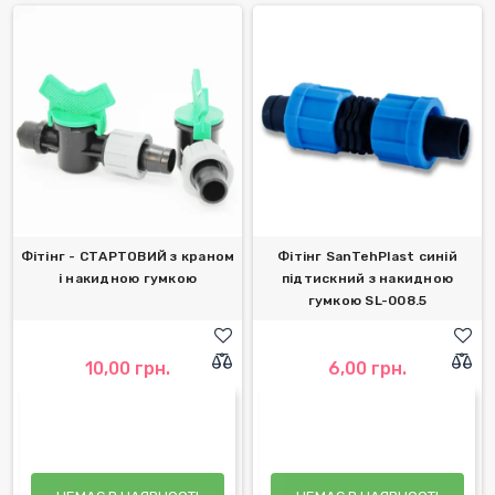
Фітінг - СТАРТОВИЙ з краном
Фітінг SanTehPlast синій
і накидною гумкою
підтискний з накидною
гумкою SL-008.5
10,00 грн.
6,00 грн.