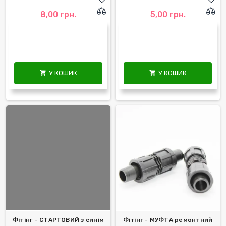
8,00 грн.
5,00 грн.
У КОШИК
У КОШИК


Фітінг - СТАРТОВИЙ з синім
Фітінг - МУФТА ремонтний