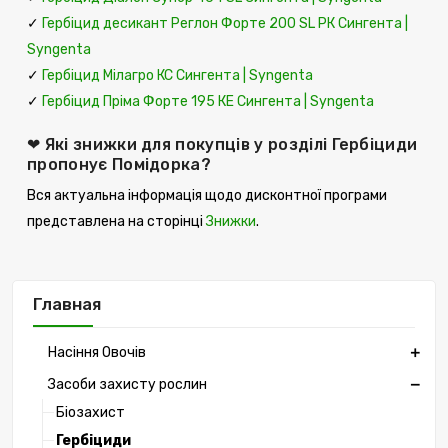
✓
Гербіцид десикант Реглон Форте 200 SL РК Сингента |
Syngenta
✓
Гербіцид Мілагро КС Сингента | Syngenta
✓
Гербіцид Пріма Форте 195 КЕ Сингента | Syngenta
❤ Які знижки для покупців у розділі Гербіциди
пропонує Помідорка?
Вся актуальна інформація щодо дисконтної програми
представлена ​​на сторінці
Знижки
.
Главная
Насіння Овочів
Засоби захисту рослин
Біозахист
Гербіциди