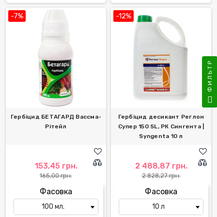
-7%
-12%
ФИЛЬТР
Гербіцид БЕТАГАРД Вассма-
Гербіцид десикант Реглон
Рітейл
Супер 150 SL, РК Сингента |
Syngenta 10 л
153,45 грн.
2 488,87 грн.
165,00 грн.
2 828,27 грн.
Фасовка
Фасовка