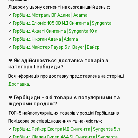
Лідером у цьому сегменті на сьогоднішній день є:
✓
Гербіцид Містраль ВГ Адама | Adama
✓
Гербіцид Елюміс 105 ОD MД Сингента | Syngenta
✓
Гербіцид Акваті Сингента | Syngenta 10 л
✓
Гербіцид Нікоган Адама | Аdama
✓
Гербіцид Майстер Пауер 5 л. Bayer | Байєр
❤ Як здійснюється доставка товарів з
категорії Гербіциди?
Вся інформація про доставку представлена ​​на сторінці
Доставка
.
❤ Гербіциди - які товари є популярними та
лідерами продаж?
ТОП-5 найпопулярніших товарів у розділі Гербіциди в
Помідорка за співвідношенням «ціна-якість»:
✓
Гербіцид Рейкер Екстра МД Сингента | Syngenta 5 л
✓
Гербіцид Діален Супер 464 SL Сингента | Syngenta