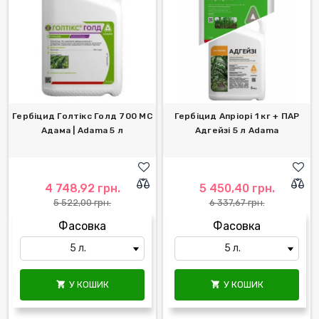
Гербіцид Голтікс Голд 700 МС
Гербіцид Апріорі 1 кг + ПАР
Адама | Adama 5 л
Адгейзі 5 л Adama
4 748,92 грн.
5 450,40 грн.
5 522,00 грн.
6 337,67 грн.
Фасовка
Фасовка
У КОШИК
У КОШИК

