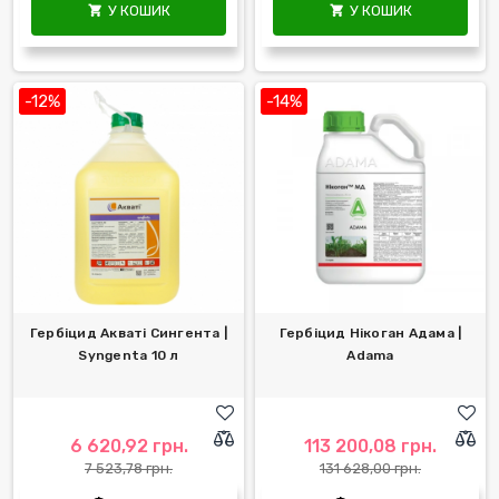
У КОШИК
У КОШИК


-12%
-14%
Гербіцид Акваті Сингента |
Гербіцид Нікоган Адама |
Syngenta 10 л
Аdama
6 620,92 грн.
113 200,08 грн.
7 523,78 грн.
131 628,00 грн.