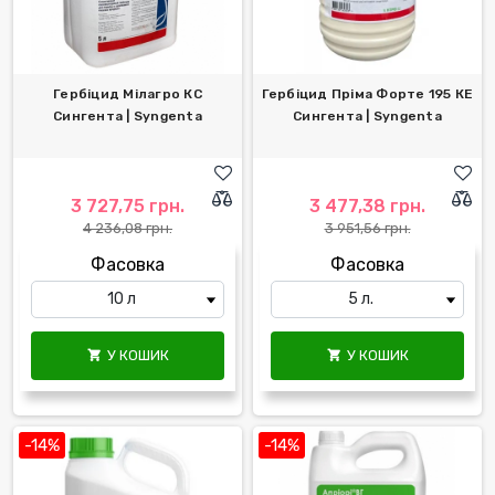
Гербіцид Мілагро КС
Гербіцид Пріма Форте 195 КЕ
Сингента | Syngenta
Сингента | Syngenta
3 727,75 грн.
3 477,38 грн.
4 236,08 грн.
3 951,56 грн.
Фасовка
Фасовка
У КОШИК
У КОШИК


-14%
-14%