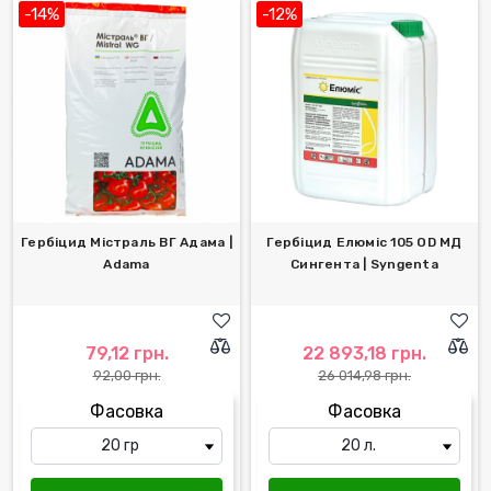
-14%
-12%
Гербіцид Містраль ВГ Адама |
Гербіцид Елюміс 105 ОD MД
Adama
Сингента | Syngenta
79,12 грн.
22 893,18 грн.
92,00 грн.
26 014,98 грн.
Фасовка
Фасовка