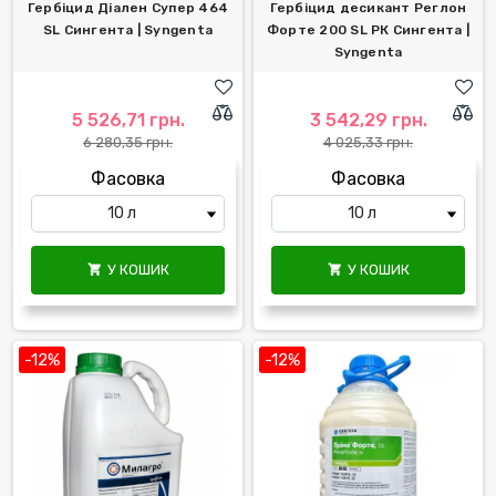
Гербіцид Діален Супер 464
Гербіцид десикант Реглон
SL Сингента | Syngenta
Форте 200 SL РК Сингента |
Syngenta
5 526,71 грн.
3 542,29 грн.
6 280,35 грн.
4 025,33 грн.
Фасовка
Фасовка
У КОШИК
У КОШИК


-12%
-12%