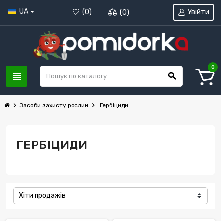
UA
Увійти
(
0
)
(
0
)
0
view_headline
search
chevron_right
chevron_right
Засоби захисту рослин
Гербіциди
ГЕРБІЦИДИ
Хіти продажів