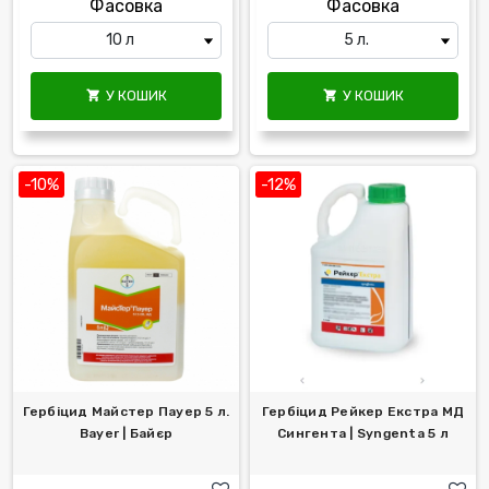
Фасовка
Фасовка
У КОШИК
У КОШИК


-10%
-12%
Гербіцид Майстер Пауер 5 л.
Гербіцид Рейкер Екстра МД
Bayer | Байєр
Сингента | Syngenta 5 л