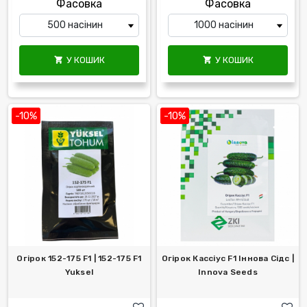
Фасовка
Фасовка
У КОШИК
У КОШИК


-10%
-10%
Огірок 152-175 F1 | 152-175 F1
Огірок Кассіус F1 Іннова Сідс |
Yuksel
Innova Seeds