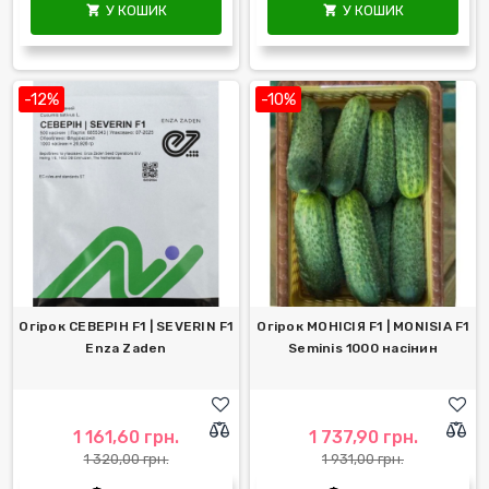
У КОШИК
У КОШИК


-12%
-10%
Огірок СЕВЕРІН F1 | SEVERIN F1
Огірок МОНІСІЯ F1 | MONISIA F1
Enza Zaden
Seminis 1000 насінин
1 161,60 грн.
1 737,90 грн.
1 320,00 грн.
1 931,00 грн.