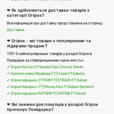
❤ Як здійснюється доставка товарів з
категорії Огірок?
Вся інформація про доставку представлена ​​на сторінці
Доставка
.
❤ Огірок - які товари є популярними та
лідерами продаж?
ТОП-5 найпопулярніших товарів у розділі Огірок в
Помідорка за співвідношенням «ціна-якість»:
✓
Огірок Кассіус F1 Іннова Сідс | Innova Seeds
✓
Насіння огірка Фрайзер F1 | Fraser F1 Sakata
✓
Огірок корнішон СТРАЖ F1 | STRAZH F1 Yuksel
✓
Огірок Маніфест F1 | Moneyfest F1 Solare Sementi
✓
Огірок корнішон РАТНИК F1 | RATNIK F1 Yuksel
❤ Які знижки для покупців у розділі Огірок
пропонує Помідорка?