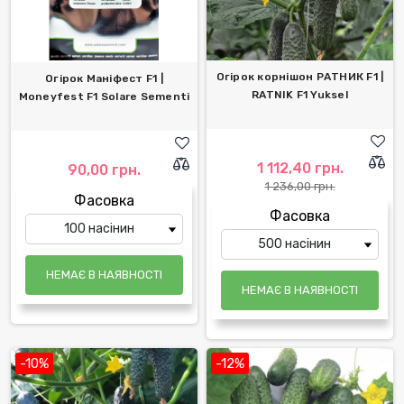
Огірок корнішон РАТНИК F1 |
Огірок Маніфест F1 |
RATNIK F1 Yuksel
Moneyfest F1 Solare Sementi
1 112,40 грн.
90,00 грн.
1 236,00 грн.
Фасовка
Фасовка
НЕМАЄ В НАЯВНОСТІ
НЕМАЄ В НАЯВНОСТІ
-10%
-12%