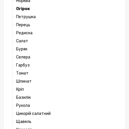
Морква
Огірок
Петрушка
Перець
Редиска
Салат
Буряк
Селера
Гарбуз
Томат
Шпинат
Кріп
Базилік
Рукола
Цикорій салатний
Щавель