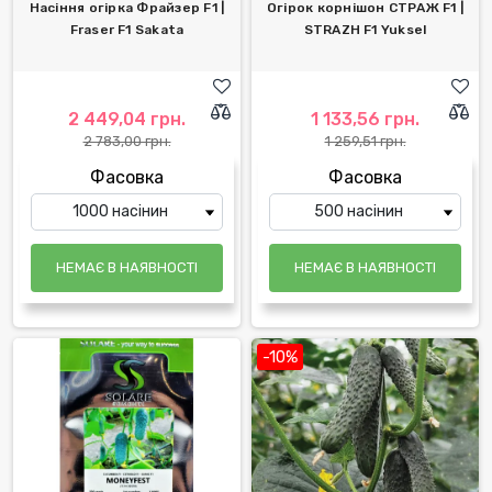
Насіння огірка Фрайзер F1 |
Огірок корнішон СТРАЖ F1 |
Fraser F1 Sakata
STRAZH F1 Yuksel
2 449,04 грн.
1 133,56 грн.
2 783,00 грн.
1 259,51 грн.
Фасовка
Фасовка
НЕМАЄ В НАЯВНОСТІ
НЕМАЄ В НАЯВНОСТІ
-10%