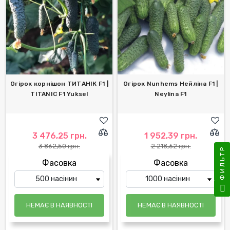
Огірок корнішон ТИТАНІК F1 |
Огірок Nunhems Нейліна F1 |
TITANIC F1 Yuksel
Neylina F1
3 476,25 грн.
1 952,39 грн.
3 862,50 грн.
2 218,62 грн.
ФИЛЬТР
Фасовка
Фасовка
НЕМАЄ В НАЯВНОСТІ
НЕМАЄ В НАЯВНОСТІ