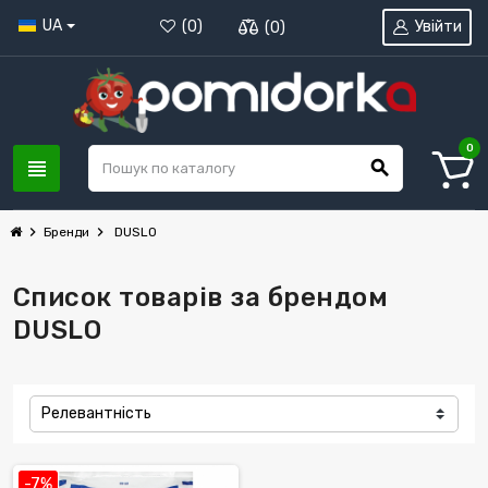
UA
Увійти
(
0
)
(
0
)
0
view_headline
search
chevron_right
chevron_right
Бренди
DUSLO
Список товарів за брендом
DUSLO
Релевантність
-7%