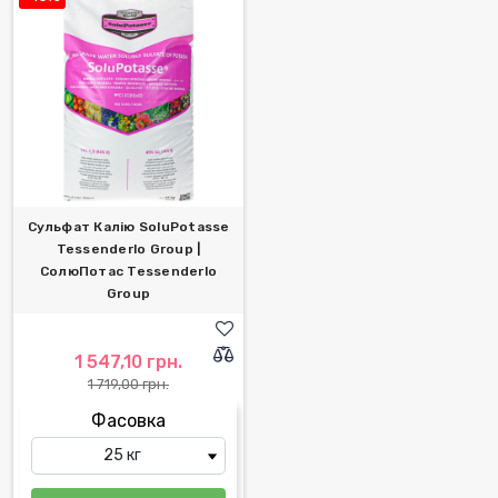
Сульфат Калію SoluPotasse
Tessenderlo Group |
CолюПотас Tessenderlo
Group
1 547,10 грн.
1 719,00 грн.
Фасовка