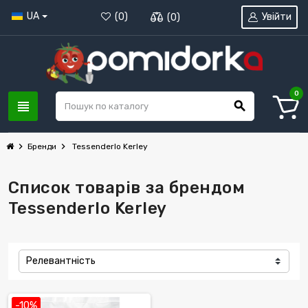
UA
Увійти
(
0
)
(
0
)
0
view_headline
search
chevron_right
chevron_right
Бренди
Tessenderlo Kerley
Список товарів за брендом
Tessenderlo Kerley
Релевантність
-10%