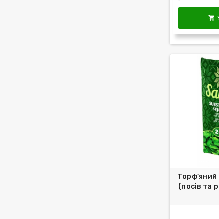

Торф'яний 
(посів та 