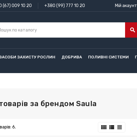
 (67) 009 10 20
+380 (99) 777 10 20
Мій акаунт
search
ЗАСОБИ ЗАХИСТУ РОСЛИН
ДОБРИВА
ПОЛИВНІ СИСТЕМИ
товарів за брендом Saula
view_comfy
view_list
view_headline
арів: 6.