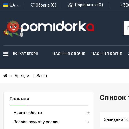
Порівняння
(
0
)
UA
Обране
(
0
)
+380
ВСІ КАТЕГОРІЇ
НАСІННЯ ОВОЧІВ
НАСІННЯ КВІТІВ
Бренди
Saula
chevron_right
chevron_right
Список 
Главная
Насіння Овочів
Знайдено тов
Засоби захисту рослин