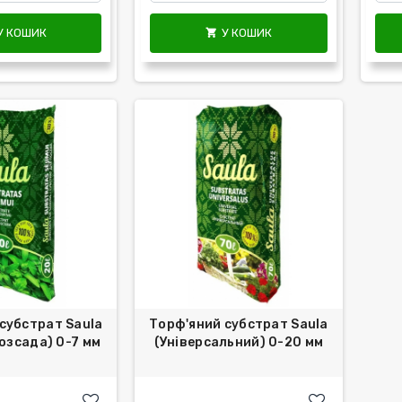
У КОШИК
У КОШИК

субстрат Saula
Торф'яний субстрат Saula
розсада) 0-7 мм
(Універсальний) 0-20 мм