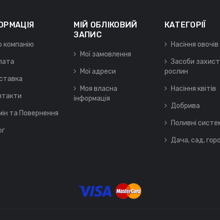
ОРМАЦІЯ
МІЙ ОБЛІКОВИЙ
КАТЕГОРІЇ
ЗАПИС
о компанію
Насіння овочів
Мої замовлення
лата
Засоби захист
Мої адреси
рослин
ставка
Моя власна
Насіння квітів
нтакти
інформація
Добрива
мін та Повернення
Поливні систе
ог
Дача, сад, гор