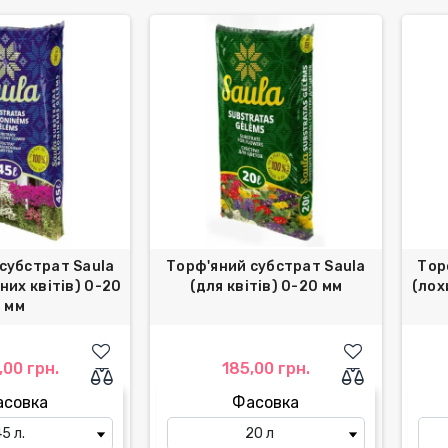
субстрат Saula
Торф'яний субстрат Saula
Тор
них квітів) 0-20
(для квітів) 0-20 мм
(лох
мм
,00 грн.
185,00 грн.
асовка
Фасовка