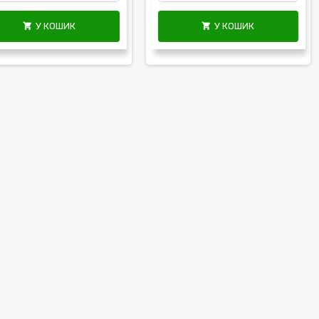
У КОШИК
У КОШИК

