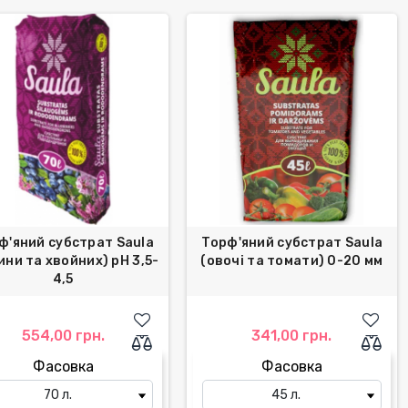
ф'яний субстрат Saula
Торф'яний субстрат Saula
ини та хвойних) рН 3,5-
(овочі та томати) 0-20 мм
4,5
554,00 грн.
341,00 грн.
Фасовка
Фасовка