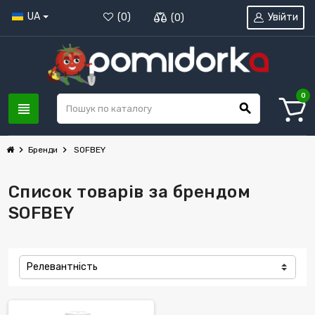
UA
Увійти
(
0
)
(
0
)
0
view_headline
search
chevron_right
chevron_right
Бренди
SOFBEY
Список товарів за брендом
SOFBEY
Релевантність